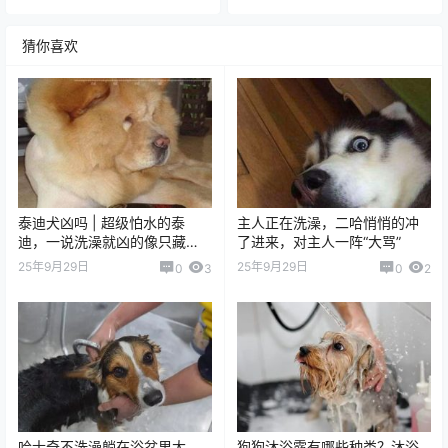
猜你喜欢
泰迪犬凶吗 | 超级怕水的泰
主人正在洗澡，二哈悄悄的冲
迪，一说洗澡就凶的像只藏
了进来，对主人一阵“大骂”
獒，每次都得带防护手套！
25年9月29日
25年9月29日
0
3
0
2
哈士奇不洗澡躺在浴盆里大
狗狗沐浴露有哪些种类？沐浴