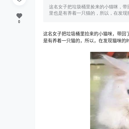
这名女子把垃圾桶里捡来的小猫咪，带
里也是有养着一只猫的，所以，在发现
0
这名女子把垃圾桶里捡来的小猫咪，带回
是有养着一只猫的，所以，在发现猫咪的