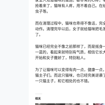
抢着来了，猫咪有人疼，用不着自己。在
虫子等。
而在清理过程中，猫咪也乖得不像话，完
动作。清理完毕以后，女子就给猫咪把毛
了。
猫咪已经完全不像之前那样了，而是摇身
一蓝的，看起来就特别有气质，相信它长
开始和女子撒娇了，特别粘人。
为了让猫咪可以变得有肉一点，健康一点
猫主子们。而这只猫咪，也已经完美逆袭
一只猫主子，和它相处的也不错。
相关