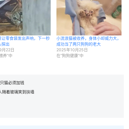
意让零食袋发出声响，下一秒
小流浪猫被收养，身体小却威力大，
头探出
成功当了两只狗狗的老大
9月22日
2025年10月25日
喂养”中
在“狗狗健康”中
这只猫必须加钱
人隔着玻璃笑到扶墙