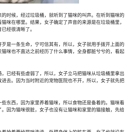
来的时候，经过垃圾桶，就听到了猫咪的叫声。在听到猫咪的
看猫咪在哪里。结果，女子确定了声音的来源是在垃圾桶里，
音已经很清晰了。
好歹是一条生命，宁可信其有，所以，女子就用手拨开上面的
只猫咪也不直达之前经历了什么事情，全身都脏兮兮的，看起
畅，已经有些虚弱了，所以，女子立马把猫咪从垃圾桶里拿出
放进去。因为当时附近的宠物医院也不开，所以，女子就先把
一些东西，因为家里养着猫咪，所以食物还是备着的。猫咪看
了。因为猫咪很脏，女子也没有让猫咪和家里的猫接触，先给
争着抢着要给猫咪洗澡，处理身体上的脏东西，女子也就没有