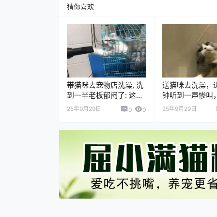
猜你喜欢
带猫咪去宠物店洗澡, 洗
送猫咪去洗澡，
到一半老板郁闷了: 这只
钟听到一声惨叫
猫必须加钱
隔着玻璃笑到扶
25年9月29日
25年9月29日
0
0