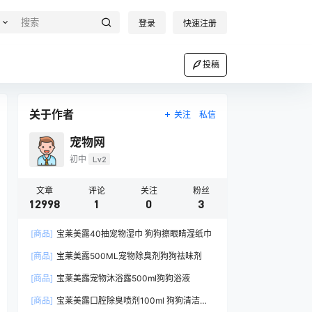
登录
快速注册
投稿
关于作者
关注
私信
宠物网
初中
Lv2
文章
评论
关注
粉丝
12998
1
0
3
[商品]
宝莱美露40抽宠物湿巾 狗狗擦眼睛湿纸巾
[商品]
宝莱美露500ML宠物除臭剂狗狗祛味剂
[商品]
宝莱美露宠物沐浴露500ml狗狗浴液
[商品]
宝莱美露口腔除臭喷剂100ml 狗狗清洁口