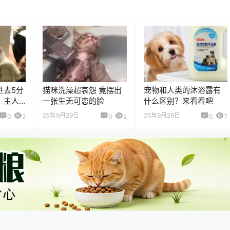
进去5分
猫咪洗澡超哀怨 竟摆出
宠物和人类的沐浴露有
，主人
一张生无可恋的脸
什么区别？来看看吧
墙
25年9月29日
25年9月29日
0
2
0
2
0
7