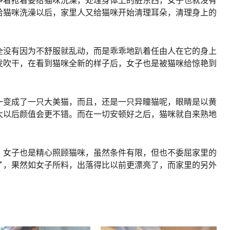
给猫咪洗澡以后，家里人又给猫咪开始清理耳朵，清理身上的
全没有因为不舒服就乱动，而是乖乖地趴着任由人在它的身上
发吹干，在看到猫咪全新的样子后，女子也是被猫咪给惊艳到
一变成了一只大美猫，而且，还是一只异瞳猫呢，眼睛是以黄
大以后颜值会更不错。而在一切安顿好之后，猫咪就自来熟地
，女子也是精心照顾猫咪，虽然条件有限，但也不委屈家里的
了，果然如女子所料，出落得比以前更漂亮了，而家里的另外