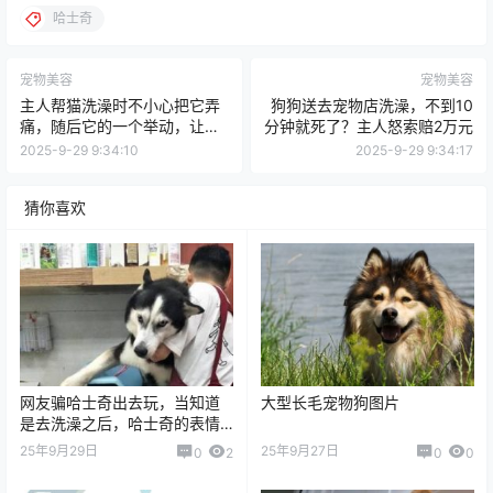
哈士奇
宠物美容
宠物美容
主人帮猫洗澡时不小心把它弄
狗狗送去宠物店洗澡，不到10
痛，随后它的一个举动，让人
分钟就死了？主人怒索赔2万元
瞬间笑喷
2025-9-29 9:34:10
2025-9-29 9:34:17
猜你喜欢
网友骗哈士奇出去玩，当知道
大型长毛宠物狗图片
是去洗澡之后，哈士奇的表情
亮了！
25年9月29日
25年9月27日
0
2
0
0