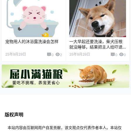
宠物用人的沐浴露洗澡会怎样
一大早起还要洗澡，柴犬压根
就没睡够，結果把主人给吓退
了
25年9月29日
25年9月29日
0
2
0
0
版权声明
本站内容由互联网用户自发贡献，该文观点仅代表作者本人。本站仅