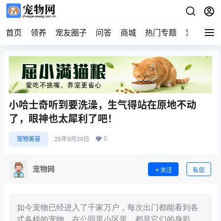
首页
领养
宠友圈子
问答
商城
热门专题
宠物企业
小哈士奇听到要洗澡，生气得站在原地不动
了，眼神也太犀利了吧！
0
宠物美容
25年9月29日
宠物网
关注
私信
如今宠物已经进入了千家万户，每次出门都能看到各
式各样的宠物，在公园里小区里，都是它们的身影。