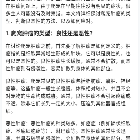
在肿瘤问题上，由于爬宠在早期往往没有明显的症状，很
多主人可能没有及时察觉。本文将详细探讨爬宠肿瘤的类
型、判断良恶性的方法、以及如何应对。
1. 爬宠肿瘤的类型：良性还是恶性？
在讨论爬宠肿瘤之前，首先要了解肿瘤是如何定义的。肿
瘤指的是细胞异常增生形成的肿块，它可以是良性的，也
可以是恶性的。良性肿瘤生长缓慢，通常不会扩散；而恶
性肿瘤则有侵袭性，容易扩散到身体的其他部位。
良性肿瘤：爬宠常见的良性肿瘤包括脂肪瘤、囊肿、神经
瘤等。这些肿瘤一般生长缓慢，体积相对较小，并且不会
对宠物的生命构成威胁。通常，良性肿瘤不会引起疼痛或
不适，除非它们长到一定的大小，压迫到其他器官或组
织。
恶性肿瘤：恶性肿瘤的种类较多，如癌症（例如鳞状细胞
癌、基底细胞癌等）、淋巴瘤等。恶性肿瘤通常生长迅
速，并具有较强的侵袭性，会扩散至身体的其他部分，导