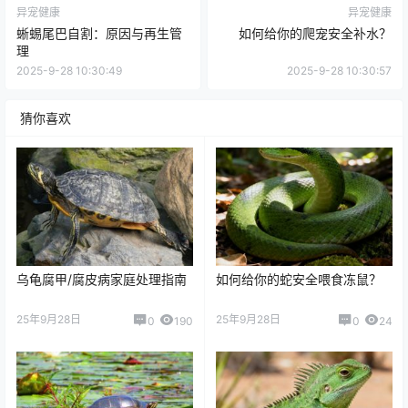
异宠健康
异宠健康
蜥蜴尾巴自割：原因与再生管
如何给你的爬宠安全补水？
理
2025-9-28 10:30:49
2025-9-28 10:30:57
猜你喜欢
乌龟腐甲/腐皮病家庭处理指南
如何给你的蛇安全喂食冻鼠？
25年9月28日
25年9月28日
0
190
0
24