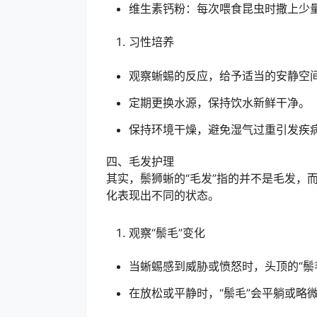
维生素钙粉：每次喂食昆虫时撒上少
习性培养
观察蜥蜴的反应，给予适当的安静空
定期更换水源，保持饮水新鲜干净。
保持环境干燥，避免湿气过重引发疾
四、毛发护理
其实，鬃狮蜥的“毛发”指的并不是毛发，而
化表现出不同的状态。
观察“鬃毛”变化
当蜥蜴感到威胁或愤怒时，头顶的“鬃
在放松或平静时，“鬃毛”会平躺或略