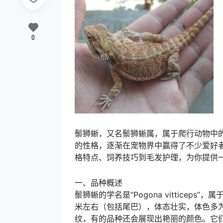
0
鬃狮蜥，又名鬃狮蜥属，属于爬行动物中
的性格，逐渐在宠物界中赢得了不少爱好
格特点、饲养技巧到毛发护理，为你提供
一、品种概述
鬃狮蜥的学名是“Pogona vittice
米左右（包括尾巴），体态壮实，体色多
纹，有的品种还会展现出艳丽的颜色。它