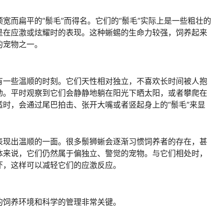
宽而扁平的“鬃毛”而得名。它们的“鬃毛”实际上是一些粗壮的
是在应激或炫耀时的表现。这种蜥蜴的生命力较强，饲养起来
的宠物之一。
有一些温顺的时刻。它们天性相对独立，不喜欢长时间被人抱
动。平时观察到它们会静静地躺在阳光下晒太阳，或者攀爬在
时，会通过尾巴拍击、张开大嘴或者竖起身上的“鬃毛”来显
表现出温顺的一面。很多鬃狮蜥会逐渐习惯饲养者的存在，甚
体来说，它们仍然属于偏独立、警觉的宠物。与它们相处时，
吓，这样可以减轻它们的应激反应。
的饲养环境和科学的管理非常关键。