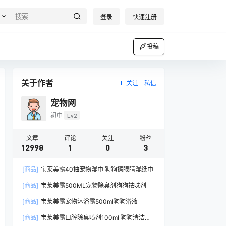
登录
快速注册
投稿
关于作者
关注
私信
宠物网
初中
Lv2
文章
评论
关注
粉丝
12998
1
0
3
[商品]
宝莱美露40抽宠物湿巾 狗狗擦眼睛湿纸巾
[商品]
宝莱美露500ML宠物除臭剂狗狗祛味剂
[商品]
宝莱美露宠物沐浴露500ml狗狗浴液
[商品]
宝莱美露口腔除臭喷剂100ml 狗狗清洁口