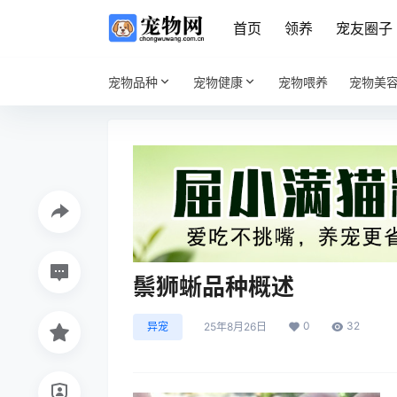
首页
领养
宠友圈子
宠物品种
宠物健康
宠物喂养
宠物美
鬃狮蜥品种概述
0
32
异宠
25年8月26日