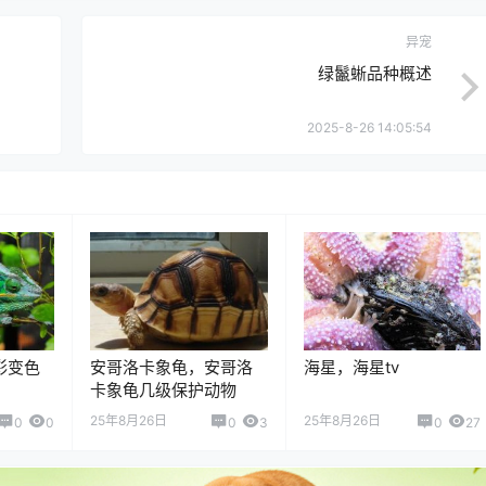
异宠
绿鬣蜥品种概述
2025-8-26 14:05:54
彩变色
安哥洛卡象龟，安哥洛
海星，海星tv
卡象龟几级保护动物
25年8月26日
25年8月26日
0
0
0
3
0
27