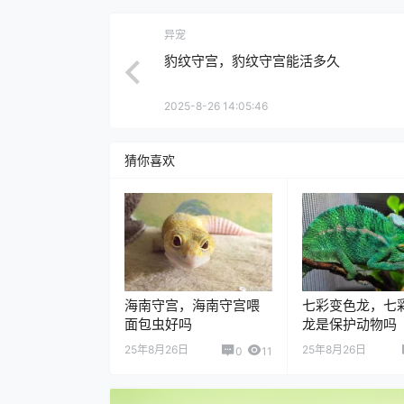
异宠
豹纹守宫，豹纹守宫能活多久
2025-8-26 14:05:46
猜你喜欢
海南守宫，海南守宫喂
七彩变色龙，七
面包虫好吗
龙是保护动物吗
25年8月26日
25年8月26日
0
11