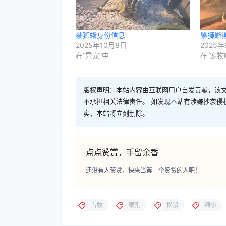
鬃狮蜥身份信息
鬃狮蜥
2025年10月8日
2025
在“异宠”中
在“宠物
版权声明：本站内容由互联网用户自发贡献，该文
不承担相关法律责任。 如发现本站有涉嫌抄袭侵权/违
实，本站将立刻删除。
点点赞赏，手留余香
还没有人赞赏，快来当第一个赞赏的人吧！
古牧
喷剂
松鼠
细小