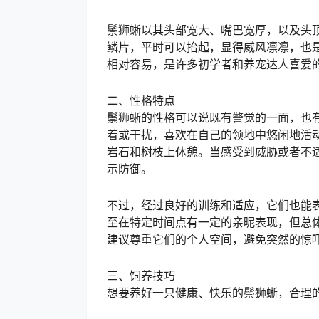
鬃狮蜥以其头部宽大、嘴巴宽厚，以及头顶
鳞片，平时可以抬起，显得威风凛凛，也
相对容易，是许多初学者和养宠达人喜爱
二、性格特点
鬃狮蜥的性格可以说既有警觉的一面，也
着或干扰，喜欢在自己的领地中悠闲地活
岩石和树枝上休憩。当感受到威胁或者不适
示防御。
不过，经过良好的训练和适应，它们也能
至在特定时间点有一定的亲昵表现，但总
建议尊重它们的个人空间，避免突然的惊
三、饲养技巧
想要养好一只健康、快乐的鬃狮蜥，合理