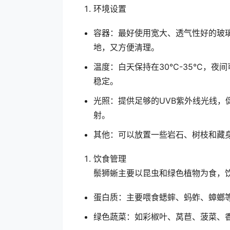
环境设置
容器：最好使用宽大、透气性好的玻
地，又方便清理。
温度：白天保持在30°C-35°C，
稳定。
光照：提供足够的UVB紫外线光线，促
射。
其他：可以放置一些岩石、树枝和藏
饮食管理
鬃狮蜥主要以昆虫和绿色植物为食，
蛋白质：主要喂食蟋蟀、蚂蚱、蟑螂
绿色蔬菜：如彩椒叶、莴苣、菠菜、