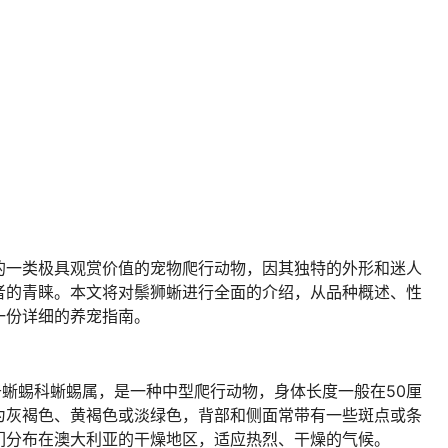
的一类极具观赏价值的宠物爬行动物，因其独特的外形和迷人
者的青睐。本文将对鬃狮蜥进行全面的介绍，从品种概述、性
一份详细的养宠指南。
ps”，属于蜥蜴科蜥蜴属，是一种中型爬行动物，身体长度一般在50厘
为灰褐色、黄褐色或淡绿色，背部和侧面常带有一些斑点或条
们分布在澳大利亚的干燥地区，适应热烈、干燥的气候。