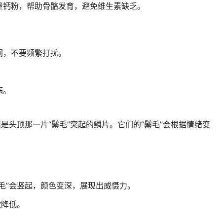
量钙粉，帮助骨骼发育，避免维生素缺乏。
间，不要频繁打扰。
病。
是头顶那一片“鬃毛”突起的鳞片。它们的“鬃毛”会根据情绪变
毛”会竖起，颜色变深，展现出威慑力。
微降低。