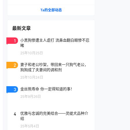
腔喷雾
Ta的全部动态
最新文章
1
小黑狗惨遭主人虐打 流鼻血翻白眼惨不忍
睹
25年10月25日
2
妻子和老公吵架，带回来一只狗气老公，
狗狗成了夫妻间的调和剂
25年10月24日
3
金丝熊寿命 你一定得知道的事！
25年9月26日
4
优雅与忠诚的完美结合——灵缇犬品种介
绍
25年5月4日