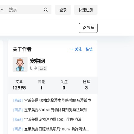
登录
快速注册
投稿
关于作者
关注
私信
宠物网
初中
Lv2
文章
评论
关注
粉丝
12998
1
0
3
[商品]
宝莱美露40抽宠物湿巾 狗狗擦眼睛湿纸巾
[商品]
宝莱美露500ML宠物除臭剂狗狗祛味剂
[商品]
宝莱美露宠物沐浴露500ml狗狗浴液
[商品]
宝莱美露口腔除臭喷剂100ml 狗狗清洁口