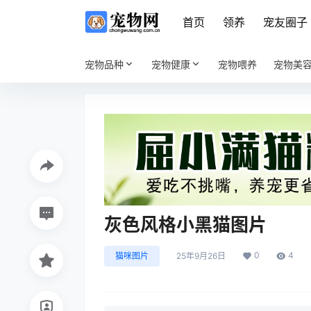
首页
领养
宠友圈子
宠物品种
宠物健康
宠物喂养
宠物美
灰色风格小黑猫图片
0
4
猫咪图片
25年9月26日